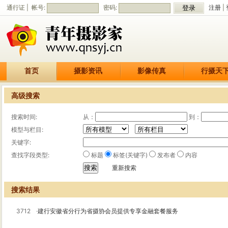
通行证 | 帐号:
密码:
注册
|
首页
摄影资讯
影像传真
行摄天
高级搜索
搜索时间:
从：
到：
模型与栏目:
关键字:
查找字段类型:
标题
标签(关键字)
发布者
内容
重新搜索
搜索结果
3712
·
建行安徽省分行为省摄协会员提供专享金融套餐服务