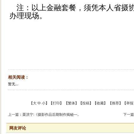
注：以上金融套餐，须凭本人省摄协
办理现场。
相关阅读：
暂无...
【
大
中
小
】【
打印
】
【
繁体
】【
投稿
】【
收藏
】 【
推荐
】【
举报
上一篇
：
栗洪宁:《摄影作品后期制作揭秘—..
下一
网友评论