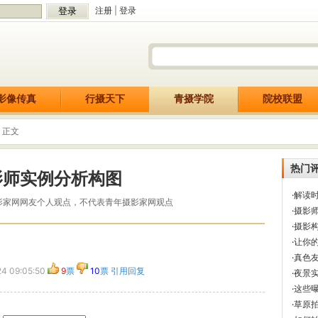
注册
|
登录
影像传真
行摄天下
青摄学院
院校联盟
 正文
热门
影师实例分析构图
·
解读
影家网网友个人观点，不代表青年摄影家网观点
·
摄影
·
摄影
·
让你
·
真色
4 09:05:50
9
票
10
票
引用回复
·
夜景
·
这些
·
草原