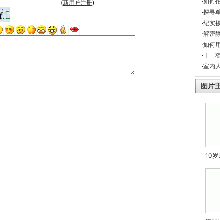
·
如何
:
(
新用户注册
)
·
探寻
·
纪实
·
解密
·
如何
·
十一
·
室内
图片
10岁