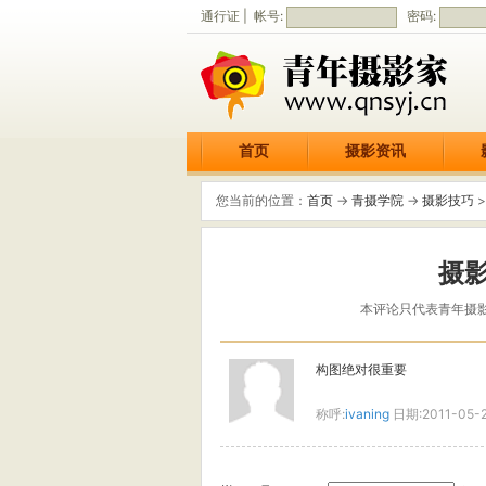
通行证 | 帐号:
密码:
首页
摄影资讯
您当前的位置：
首页
->
青摄学院
->
摄影技巧
>
摄
本评论只代表青年摄
构图绝对很重要
称呼:
ivaning
日期:2011-05-2