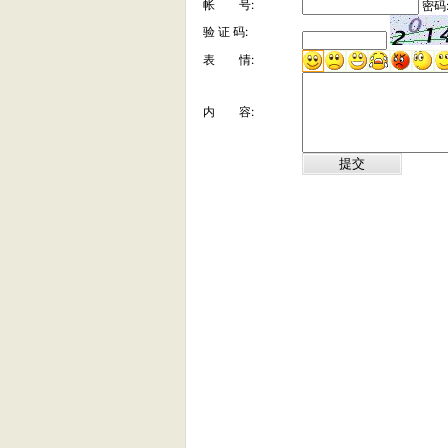
帐 号:
密码
验 证 码:
表 情:
内 容: