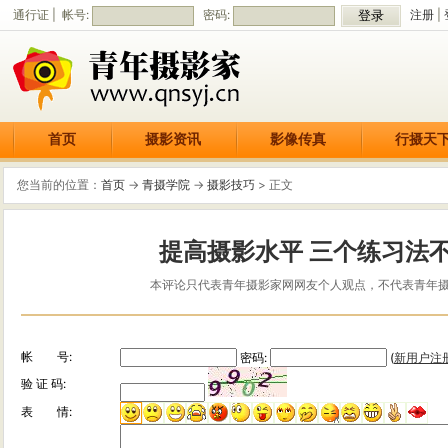
通行证 | 帐号:
密码:
注册
|
首页
摄影资讯
影像传真
行摄天
您当前的位置：
首页
->
青摄学院
->
摄影技巧
> 正文
提高摄影水平 三个练习法
本评论只代表青年摄影家网网友个人观点，不代表青年
帐 号:
密码:
(
新用户注
验 证 码:
表 情: