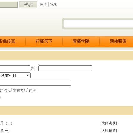
注册
|
登录
影像传真
行摄天下
青摄学院
院校联盟
到：
键字)
发布者
内容
索
异（二）
[
大师访谈
]
异(一）
[
大师访谈
]