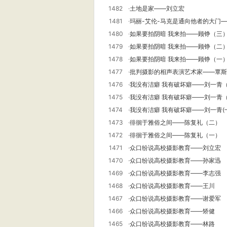
1482
·
土地是家——刘立宏
1481
·
玛丽-艾伦-马克是通向他者的大门——
1480
·
如果要拍阴暗 我来拍——顾铮（三
1479
·
如果要拍阴暗 我来拍——顾铮（二
1478
·
如果要拍阴暗 我来拍——顾铮（一
1477
·
批判摄影的相声表演艺术家——覃斯
1476
·
我没有洁癖 我有破坏癖——刘一青
1475
·
我没有洁癖 我有破坏癖——刘一青
1474
·
我没有洁癖 我有破坏癖——刘一青(
1473
·
徘徊于雅俗之间——陈复礼（二）
1472
·
徘徊于雅俗之间——陈复礼（一）
1471
·
众口纷说高校摄影教育——刘立宏
1470
·
众口纷说高校摄影教育——孙家迅
1469
·
众口纷说高校摄影教育——李志强
1468
·
众口纷说高校摄影教育——王川
1467
·
众口纷说高校摄影教育——谢爱军
1466
·
众口纷说高校摄影教育——矫健
1465
·
众口纷说高校摄影教育——林路