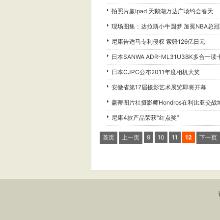
拍照片赢Ipad 天鹅湖万达广场约会春天
现场图集：达拉斯小牛圆梦 加冕NBA总冠
尼康告适马专利侵权 索赔126亿日元
日本SANWA ADR-ML31U3BK多合一读
日本CJPC公布2011年度相机大奖
安徽省第17届摄影艺术展览即将开幕
盖蒂图片社摄影师Hondros在利比亚交
尼康4款产品荣获“红点奖”
首页
上一页
9
10
11
12
下一页