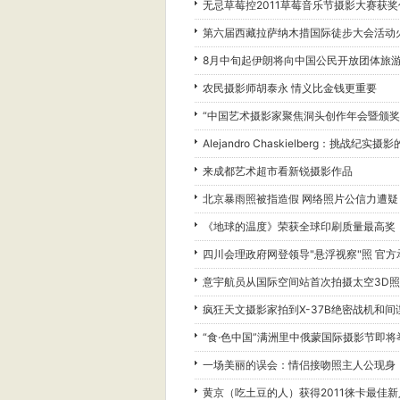
无忌草莓控2011草莓音乐节摄影大赛获
第六届西藏拉萨纳木措国际徒步大会活动
8月中旬起伊朗将向中国公民开放团体旅
农民摄影师胡泰永 情义比金钱更重要
“中国艺术摄影家聚焦洞头创作年会暨颁奖
Alejandro Chaskielberg：挑战纪实摄
来成都艺术超市看新锐摄影作品
北京暴雨照被指造假 网络照片公信力遭疑
《地球的温度》荣获全球印刷质量最高奖
四川会理政府网登领导"悬浮视察"照 官方
意宇航员从国际空间站首次拍摄太空3D
疯狂天文摄影家拍到X-37B绝密战机和间
“食·色中国”满洲里中俄蒙国际摄影节即将
一场美丽的误会：情侣接吻照主人公现身
黄京（吃土豆的人）获得2011徕卡最佳新