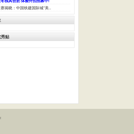
冬独具合肥 体验外拍招募中!
赛揭晓：中国铁建国际城“美..
位
优秀贴
作