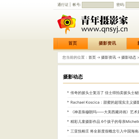
通行证 | 帐号:
密码:
首页
摄影资讯
您当前的位置：
首页
->
摄影资讯
->
摄影动态
摄影动态
传奇的披头士复活了 佳士得拍卖披头士秘
Rachael Koscica：甜蜜的超现实主义
《神圣珠穆朗玛——大美西藏诗画》艺术
精彩儿童摄影作品 6个孩子的母亲Michelle 
三亚悦榕庄 将全新度假概念引入中国海南