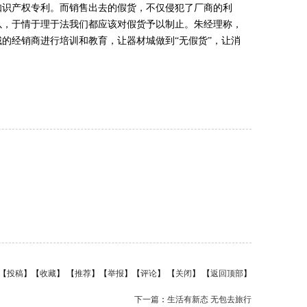
知识产权专利。而销售出去的假货，不仅侵犯了厂商的利
以，于情于理于法我们都应该对假货予以制止。朱经理称，
的经销商进行培训和教育，让器材城做到“无假货”，让消
【
投稿
】【
收藏
】 【
推荐
】【
举报
】【
评论
】 【
关闭
】 【
返回顶部
】
下一篇
：
生活有新态 无包去旅行