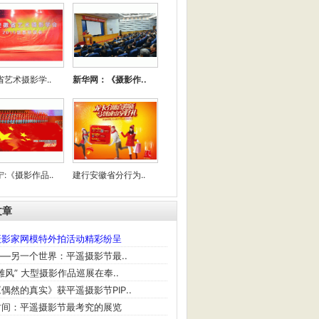
省艺术摄影学..
新华网：《摄影作..
:《摄影作品..
建行安徽省分行为..
文章
摄影家网模特外拍活动精彩纷呈
—另一个世界：平遥摄影节最..
雄风” 大型摄影作品巡展在奉..
偶然的真实》获平遥摄影节PIP..
时间：平遥摄影节最考究的展览