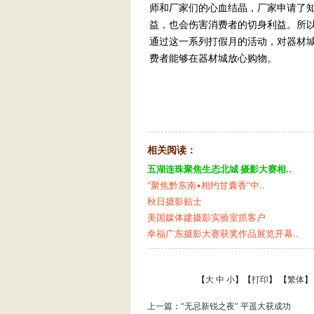
师和厂家们的心血结晶，厂家申请了
益，也会伤害消费者的切身利益。所
通过这一系列打假月的活动，对器材城
费者能够在器材城放心购物。
相关阅读：
五湖连珠聚焦生态北城 摄影大赛相..
“聚焦黔东南•相约甘囊香”中..
秋日摄影贴士
美国媒体建摄影实验室抓客户
幸福广东摄影大赛获奖作品展览开幕..
【
大
中
小
】【
打印
】
【
繁体
】
上一篇
：
“无忌新锐之夜” 平遥大获成功