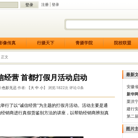
注册
|
登录
影像传真
行摄天下
青摄学院
院校联盟
 正文
最新
信经营 首都打假月活动启动
安徽省
:
色影无忌
作者: 【
大
中
小
】 浏览:
1822
次 评论:
0
条
新华网
栗洪宁
城举行了以“诚信经营”为主题的打假月活动。活动主要是通
建行安
的经销商进行真假货鉴别方法的讲座，以帮助经销商辨别真
第二届
图片