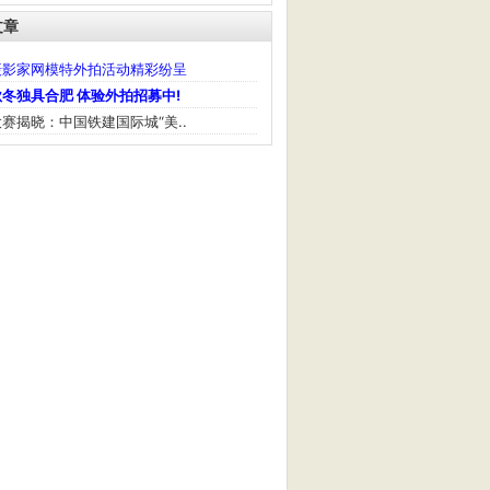
文章
摄影家网模特外拍活动精彩纷呈
冬独具合肥 体验外拍招募中!
赛揭晓：中国铁建国际城“美..