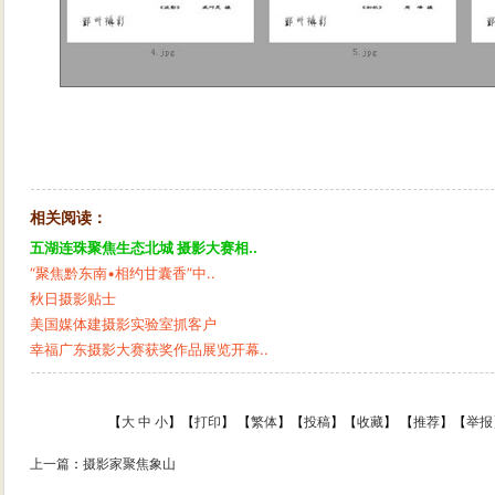
相关阅读：
五湖连珠聚焦生态北城 摄影大赛相..
“聚焦黔东南•相约甘囊香”中..
秋日摄影贴士
美国媒体建摄影实验室抓客户
幸福广东摄影大赛获奖作品展览开幕..
【
大
中
小
】【
打印
】
【
繁体
】【
投稿
】【
收藏
】 【
推荐
】【
举报
上一篇
：
摄影家聚焦象山