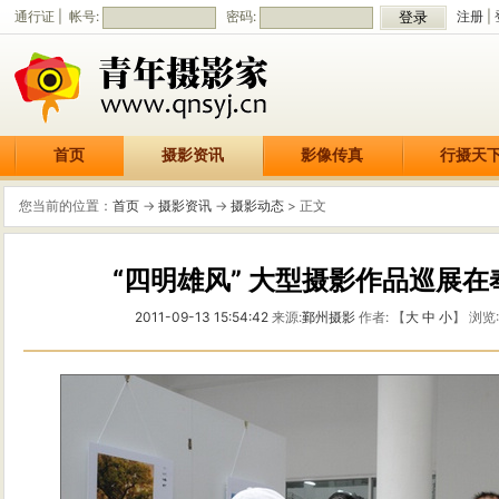
通行证 | 帐号:
密码:
注册
|
首页
摄影资讯
影像传真
行摄天
您当前的位置：
首页
->
摄影资讯
->
摄影动态
> 正文
“四明雄风” 大型摄影作品巡展
2011-09-13 15:54:42
来源:
鄞州摄影
作者: 【
大
中
小
】 浏览: