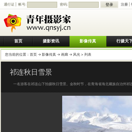
通行证 | 帐号:
密码:
注册
|
首页
摄影资讯
影像传真
行摄天
您当前的位置：
首页
->
影像传真
->
画廊
->
风光
> 列表
祁连秋日雪景
一名游客在祁连山下拍摄秋日雪景。金秋时节，在青海省海北藏族自治州祁连