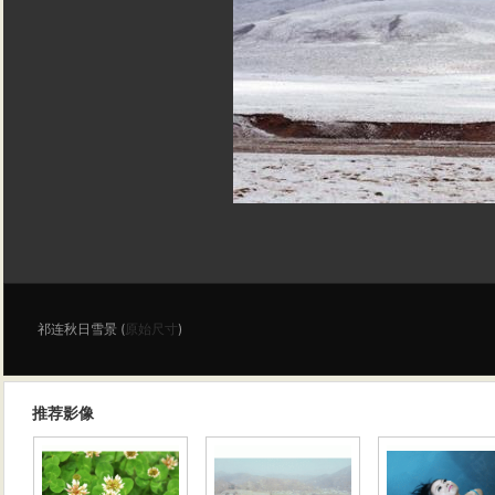
祁连秋日雪景 (
原始尺寸
)
推荐影像