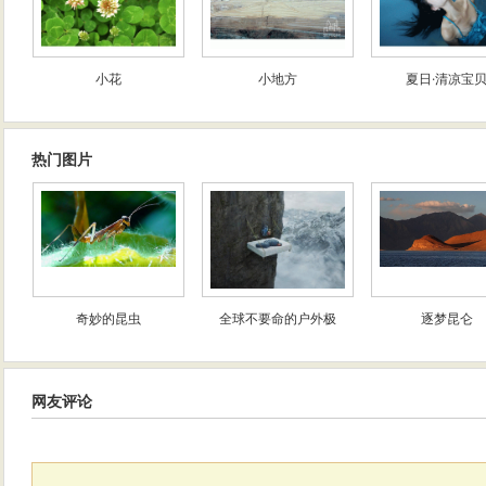
小花
小地方
夏日·清凉宝
热门图片
奇妙的昆虫
全球不要命的户外极
逐梦昆仑
网友评论