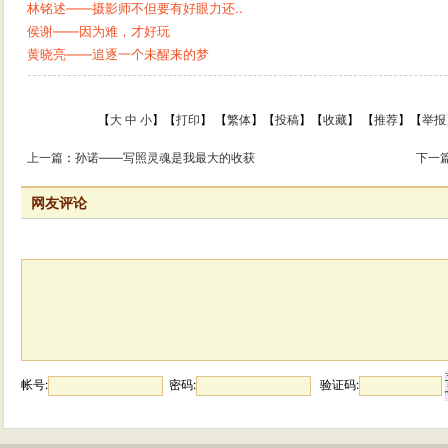
林铭述——摄影师不但要有好眼力还..
侯谢——因为难，才好玩
黄晓亮——追逐一个未醒来的梦
【
大
中
小
】【
打印
】
【
繁体
】【
投稿
】【
收藏
】 【
推荐
】【
举报
上一篇
：
孙诺——写照灵魂是我最大的收获
下一
网友评论
帐号:
密码:
验证码: