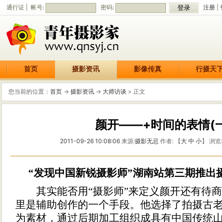
通行证 | 帐号:
密码:
注册
|
首页
摄影资讯
影像传真
行摄天
您当前的位置：
首页
->
摄影资讯
->
大师访谈
> 正文
颜开——+时间的表情(一
2011-09-26 10:08:06
来源:
摄影无忌
作者: 【
大
中
小
】 浏览
“发现中国新锐摄影师”湖南站第三期推出
其实能否用“摄影师”来定义颜开还有待商
里是辅助创作的一个手段。他选择了拍摄古
为素材，通过后期加工组织成具有中国传统