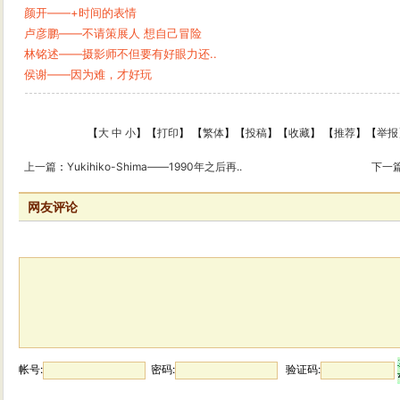
颜开——+时间的表情
卢彦鹏——不请策展人 想自己冒险
林铭述——摄影师不但要有好眼力还..
侯谢——因为难，才好玩
【
大
中
小
】【
打印
】
【
繁体
】【
投稿
】【
收藏
】 【
推荐
】【
举报
上一篇
：
Yukihiko-Shima——1990年之后再..
下一
网友评论
帐号:
密码:
验证码: