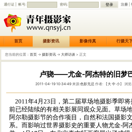
通行证 | 帐号:
密码:
注册
|
首页
摄影资讯
影像传真
行摄天
您当前的位置：
首页
->
摄影资讯
->
大师访谈
> 正文
卢骁——尤金-阿杰特的旧梦巴
2011-04-19 10:34:49
来源:
色影无忌
作者: 【
大
中
小
】 浏览
2011年4月23日，第二届草场地摄影季即
前已经陆续的有相关影展同观众见面。草场
阿尔勒摄影节的合作项目，自然和法国摄影
系。而影响过世界摄影史的重要人物尤金-阿