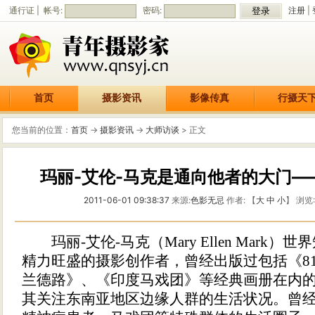
通行证 | 帐号:
密码:
注册
|
首页
摄影资讯
影像传真
行摄天
您当前的位置：
首页
->
摄影资讯
->
大师访谈
> 正文
玛丽-艾伦-马克是通向他者的大门——A
2011-06-01 09:38:37
来源:
色影无忌
作者: 【
大
中
小
】 浏览
玛丽-艾伦-马克（Mary Ellen Mark）
精力旺盛的摄影创作者，曾经出版过包括《8
兰德路》、《印度马戏团》等经典画册在内
其关注东南亚地区边缘人群的生活状况。曾