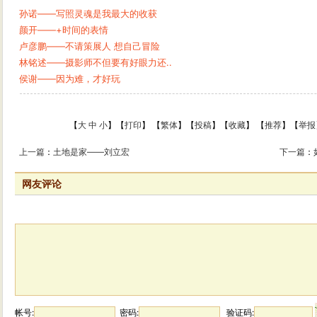
孙诺——写照灵魂是我最大的收获
颜开——+时间的表情
卢彦鹏——不请策展人 想自己冒险
林铭述——摄影师不但要有好眼力还..
侯谢——因为难，才好玩
【
大
中
小
】【
打印
】
【
繁体
】【
投稿
】【
收藏
】 【
推荐
】【
举报
上一篇
：
土地是家——刘立宏
下一篇
：
网友评论
帐号:
密码:
验证码: