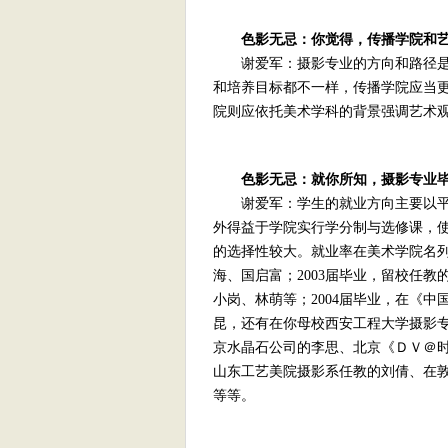
色影无忌：你觉得，传播学院和
谢爱军：摄影专业的方向和路径是
和培养目标都不一样，传播学院应当
院则应依托美术学科的背景强调艺术
色影无忌：就你所知，摄影专业
谢爱军：学生的就业方向主要以平
外得益于学院实行学分制与选修课，
的选择性较大。就业率在美术学院名列
海、国启富；2003届毕业，留校任
小岗、林萌等；2004届毕业，在《
昆，还有在你母校西安工程大学摄影专
京水晶石公司的李思、北京《ＤＶ＠
山东工艺美院摄影系任教的刘倩、在
等等。