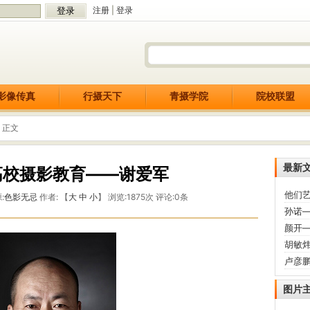
注册
|
登录
影像传真
行摄天下
青摄学院
院校联盟
 正文
最新
高校摄影教育——谢爱军
他们艺
:
色影无忌
作者: 【
大
中
小
】 浏览:
1875
次 评论:
0
条
孙诺
颜开
胡敏
卢彦
图片