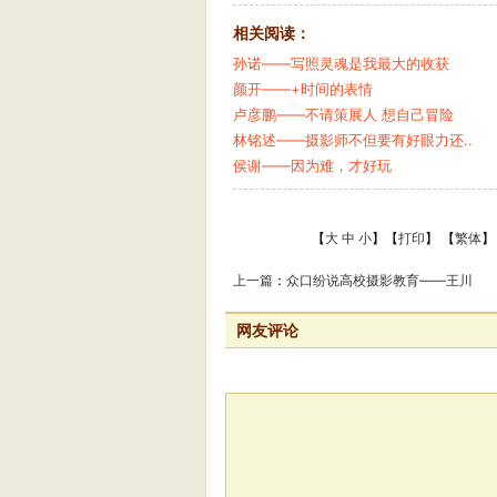
相关阅读：
孙诺——写照灵魂是我最大的收获
颜开——+时间的表情
卢彦鹏——不请策展人 想自己冒险
林铭述——摄影师不但要有好眼力还..
侯谢——因为难，才好玩
【
大
中
小
】【
打印
】
【
繁体
】
上一篇
：
众口纷说高校摄影教育——王川
网友评论