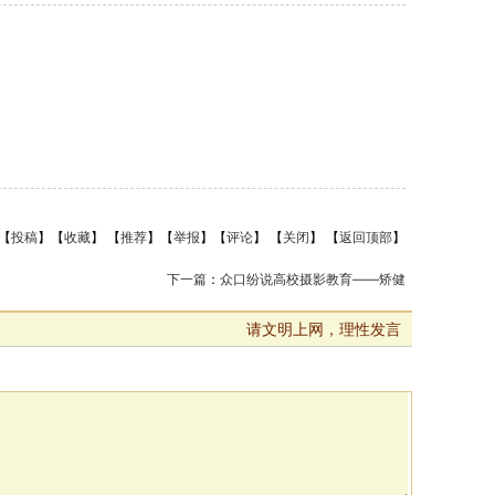
【
投稿
】【
收藏
】 【
推荐
】【
举报
】【
评论
】 【
关闭
】 【
返回顶部
】
下一篇
：
众口纷说高校摄影教育——矫健
请文明上网，理性发言