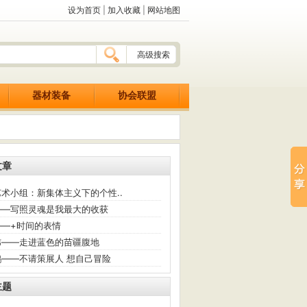
设为首页
|
加入收藏
|
网站地图
高级搜索
器材装备
协会联盟
文章
术小组：新集体主义下的个性..
——写照灵魂是我最大的收获
——+时间的表情
炜——走进蓝色的苗疆腹地
鹏——不请策展人 想自己冒险
主题