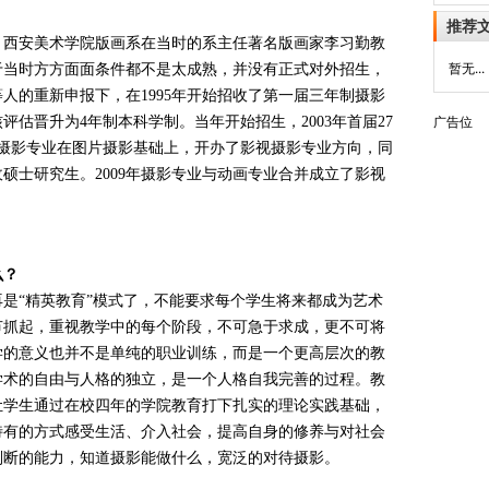
推荐
，西安美术学院版画系在当时的系主任著名版画家李习勤教
暂无...
于当时方方面面条件都不是太成熟，并没有正式对外招生，
等人的重新申报下，在1995年开始招收了第一届三年制摄影
核评估晋升为4年制本科学制。当年开始招生，2003年首届27
广告位
2年摄影专业在图片摄影基础上，开办了影视摄影专业方向，同
收硕士研究生。2009年摄影专业与动画专业合并成立了影视
么？
“精英教育”模式了，不能要求每个学生将来都成为艺术
节抓起，重视教学中的每个阶段，不可急于求成，更不可将
学的意义也并不是单纯的职业训练，而是一个更高层次的教
学术的自由与人格的独立，是一个人格自我完善的过程。教
让学生通过在校四年的学院教育打下扎实的理论实践基础，
特有的方式感受生活、介入社会，提高自身的修养与对社会
判断的能力，知道摄影能做什么，宽泛的对待摄影。