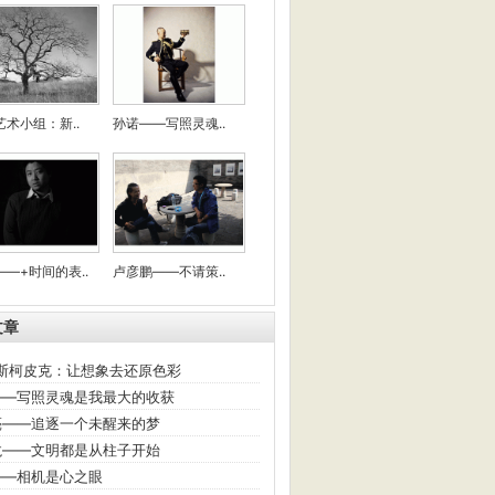
艺术小组：新..
孙诺——写照灵魂..
—+时间的表..
卢彦鹏——不请策..
文章
-斯柯皮克：让想象去还原色彩
——写照灵魂是我最大的收获
亮——追逐一个未醒来的梦
龙——文明都是从柱子开始
——相机是心之眼