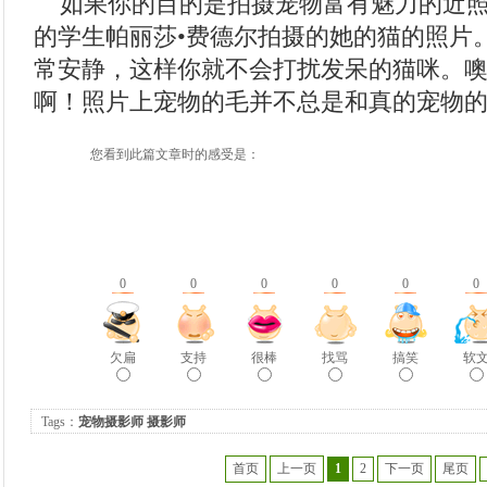
如果你的目的是拍摄宠物富有魅力的近照
的学生帕丽莎•费德尔拍摄的她的猫的照片
常安静，这样你就不会打扰发呆的猫咪。
啊！照片上宠物的毛并不总是和真的宠物
您看到此篇文章时的感受是：
0
0
0
0
0
0
欠扁
支持
很棒
找骂
搞笑
软
Tags：
宠物摄影师
摄影师
首页
上一页
1
2
下一页
尾页