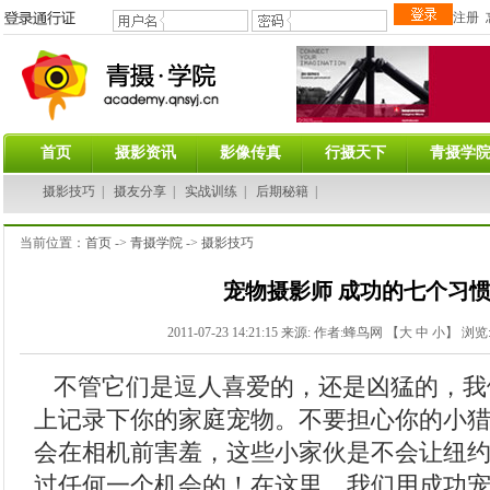
注册
首页
摄影资讯
影像传真
行摄天下
青摄学
摄影技巧
|
摄友分享
|
实战训练
|
后期秘籍
|
当前位置：
首页
->
青摄学院
->
摄影技巧
宠物摄影师 成功的七个习惯(
2011-07-23 14:21:15
来源:
作者:蜂鸟网 【
大
中
小
】 浏览
不管它们是逗人喜爱的，还是凶猛的，我
上记录下你的家庭宠物。不要担心你的小
会在相机前害羞，这些小家伙是不会让纽
过任何一个机会的！在这里，我们用成功